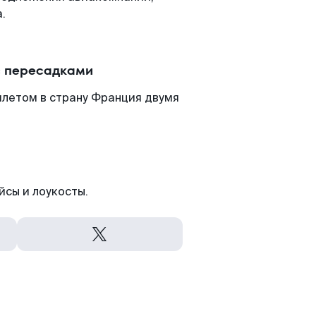
.
с пересадками
илетом в страну Франция двумя
йсы и лоукосты.