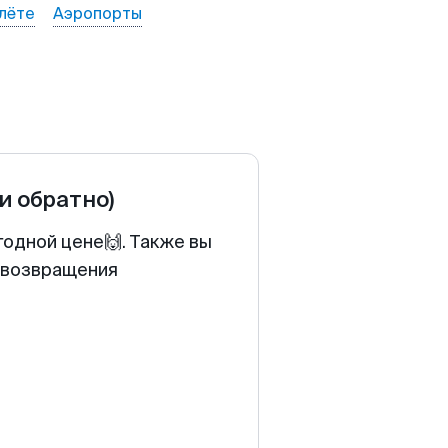
лёте
Аэропорты
 и обратно)
годной цене🙌. Также вы
у возвращения