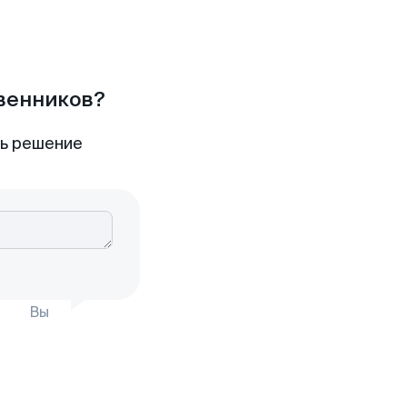
твенников?
ть решение
Вы