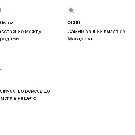
705 км
01:00
асстояние между
Самый ранний вылет из
ородами
Магадана
оличество рейсов до
омска в неделю