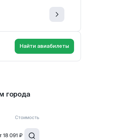
Найти авиабилеты
м города
Стоимость
т
18 091 ₽