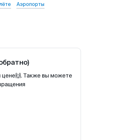
лёте
Аэропорты
 обратно)
й цене🙌. Также вы можете
звращения