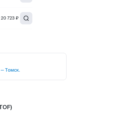
20 723 ₽
— Томск.
TOF)