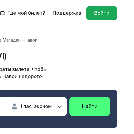
Где мой билет?
Поддержка
Войти
в Магадан - Навои
I)
даты вылета, чтобы
а Навои недорого.
Найти