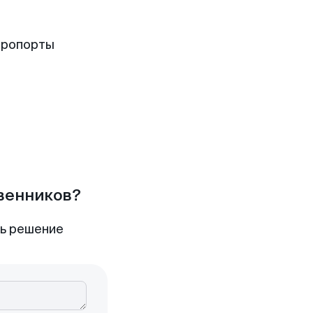
эропорты
твенников?
ть решение