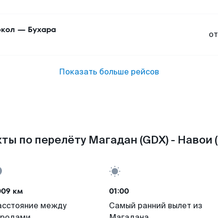
кол
—
Бухара
от
Показать больше рейсов
ты по перелёту Магадан (GDX) - Навои (
009 км
01:00
асстояние между
Самый ранний вылет из
ородами
Магадана