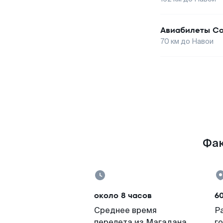
Авиабилеты
Со
70
км до
Навои
Фак
около 8 часов
6
Среднее время
Р
перелета из Магадана
г