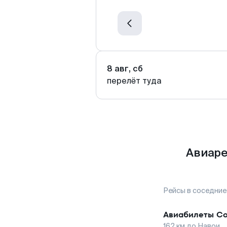
8 авг, сб
перелёт туда
Авиаре
Рейсы в соседние
Авиабилеты
Со
162
км до
Навои