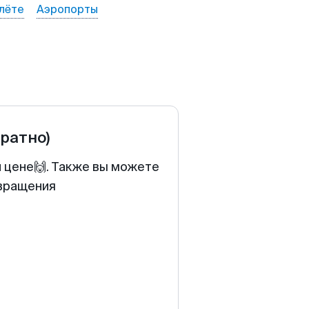
лёте
Аэропорты
братно)
й цене🙌. Также вы можете
звращения