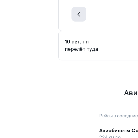
10 авг, пн
перелёт туда
Ави
Рейсы в соседние
Авиабилеты
Со
224
км до