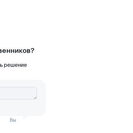
твенников?
ть решение
Вы