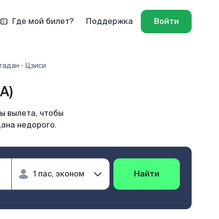
Где мой билет?
Поддержка
Войти
гадан - Цзиси
A)
ы вылета, чтобы
дана недорого.
Найти