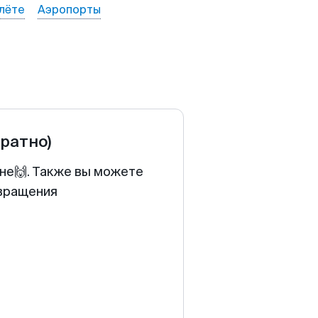
лёте
Аэропорты
братно)
ене🙌. Также вы можете
звращения