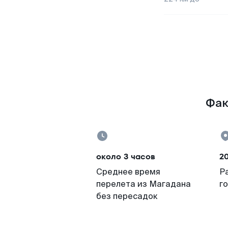
Фак
около 3 часов
20
Среднее время
Р
перелета из Магадана
г
без пересадок