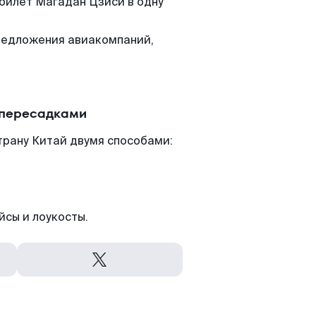
 билет Магадан Цзиси в одну
редложения авиакомпаний,
 пересадками
трану Китай двумя способами:
йсы и лоукосты.