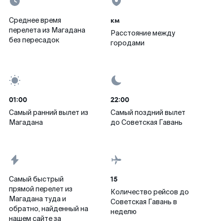
км
Среднее время
перелета из Магадана
Расстояние между
без пересадок
городами
01:00
22:00
Самый ранний вылет из
Самый поздний вылет
Магадана
до Советская Гавань
15
Самый быстрый
прямой перелет из
Количество рейсов до
Магадана туда и
Советская Гавань в
обратно, найденный на
неделю
нашем сайте за