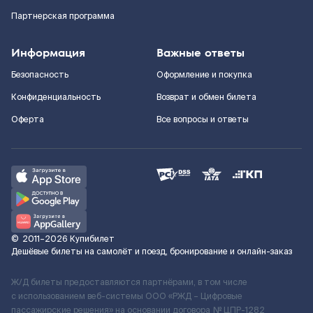
Партнерская программа
Информация
Важные ответы
Безопасность
Оформление и покупка
Конфиденциальность
Возврат и обмен билета
Оферта
Все вопросы и ответы
©
2011–2026
Купибилет
Дешёвые билеты на самолёт и поезд, бронирование и онлайн-заказ
Ж/Д билеты предоставляются партнёрами, в том числе
с использованием веб-системы ООО «РЖД – Цифровые
пассажирские решения» на основании договора № ЦПР-1282