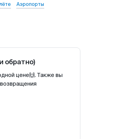
лёте
Аэропорты
 и обратно)
одной цене🙌. Также вы
у возвращения