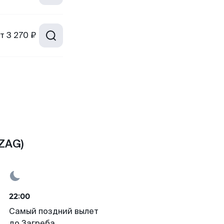
т
3 270 ₽
ZAG)
22:00
Самый поздний вылет
до Загреба