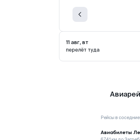
11 авг, вт
перелёт туда
Авиарей
Рейсы в соседние
Авиабилеты
Ле
6741
км до
Загреб