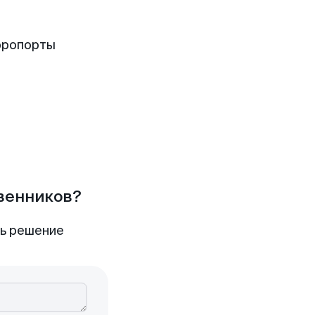
эропорты
твенников?
ть решение