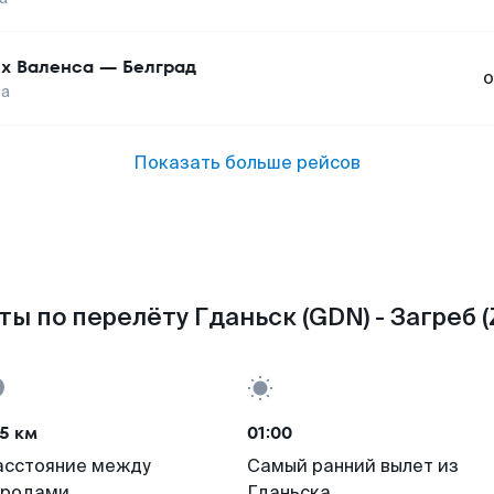
х Валенса
—
Белград
о
ба
Показать больше рейсов
ты по перелёту Гданьск (GDN) - Загреб (
5 км
01:00
асстояние между
Самый ранний вылет из
ородами
Гданьска