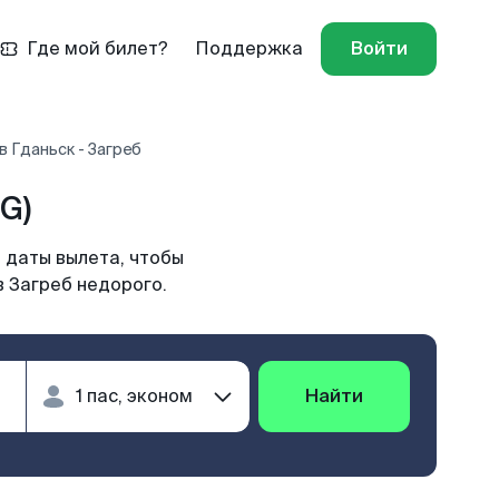
Где мой билет?
Поддержка
Войти
 Гданьск - Загреб
G)
 даты вылета, чтобы
в Загреб недорого.
Найти