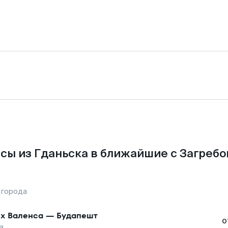
сы из Гданьска в ближайшие с Загребо
 города
х Валенса
—
Будапешт
о
а