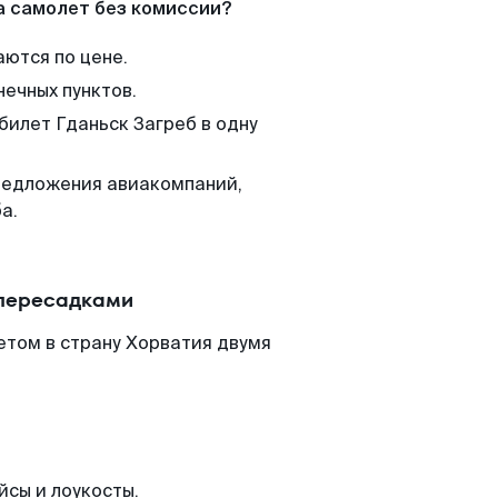
а самолет без комиссии?
аются по цене.
нечных пунктов.
билет Гданьск Загреб в одну
редложения авиакомпаний,
а.
 пересадками
етом в страну Хорватия двумя
йсы и лоукосты.