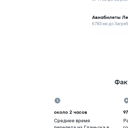
Авиабилеты
Ле
6783
км до
Загре
Фак
около 2 часов
97
Среднее время
Р
перелета из Гданьска в
г