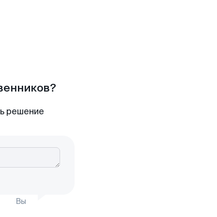
твенников?
ть решение
Вы