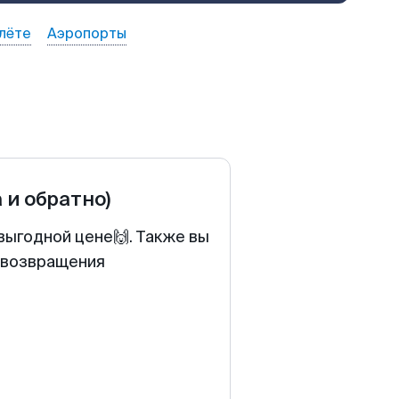
лёте
Аэропорты
а и обратно)
выгодной цене🙌. Также вы
у возвращения