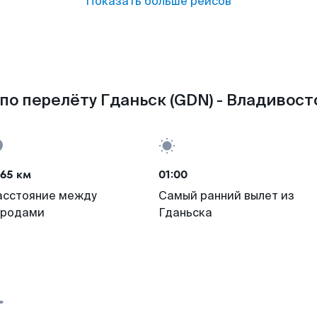
Показать больше рейсов
по перелёту Гданьск (GDN) - Владивосто
65 км
01:00
асстояние между
Самый ранний вылет из
ородами
Гданьска