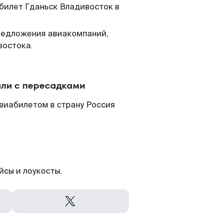
 билет Гданьск Владивосток в
редложения авиакомпаний,
востока.
или с пересадками
виабилетом в страну Россия
йсы и лоукосты.