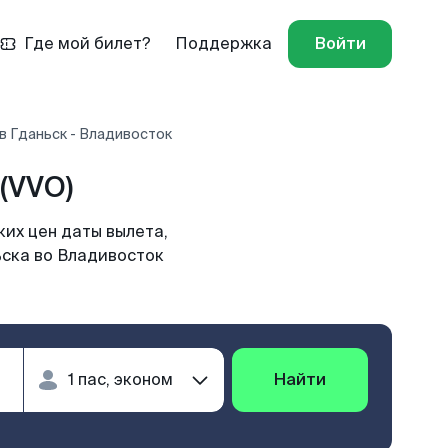
Где мой билет?
Поддержка
Войти
в Гданьск - Владивосток
(VVO)
их цен даты вылета,
ьска во Владивосток
Найти