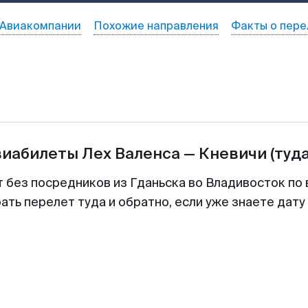
Авиакомпании
Похожие направления
Факты о пере
виабилеты
Лех Валенса
—
Кневичи
(туд
т без посредников из Гданьска во Владивосток по 
ть перелет туда и обратно, если уже знаете дат