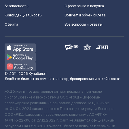
Безопасность
Оформление и покупка
Конфиденциальность
Возврат и обмен билета
Оферта
Все вопросы и ответы
©
2011–2026
Купибилет
Дешёвые билеты на самолёт и поезд, бронирование и онлайн-заказ
Ж/Д билеты предоставляются партнёрами, в том числе
с использованием веб-системы ООО «РЖД – Цифровые
пассажирские решения» на основании договора № ЦПР-1282
от 04.04.2024 заключенного с Поставщиком услуг и Договора
ООО «РЖД-Цифровые пассажирские решения» c АО «ФПК»
№ ФПК-22-316 от 27.12.2022 г. Сайт не является официальным
ресурсом ОАО «РЖД». Стоимость билетов включает сервисный