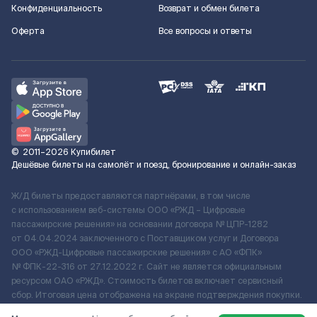
Конфиденциальность
Возврат и обмен билета
Оферта
Все вопросы и ответы
©
2011–2026
Купибилет
Дешёвые билеты на самолёт и поезд, бронирование и онлайн-заказ
Ж/Д билеты предоставляются партнёрами, в том числе
с использованием веб-системы ООО «РЖД – Цифровые
пассажирские решения» на основании договора № ЦПР-1282
от 04.04.2024 заключенного с Поставщиком услуг и Договора
ООО «РЖД-Цифровые пассажирские решения» c АО «ФПК»
№ ФПК-22-316 от 27.12.2022 г. Сайт не является официальным
ресурсом ОАО «РЖД». Стоимость билетов включает сервисный
сбор. Итоговая цена отображена на экране подтверждения покупки.
По вопросам рассмотрения обращений, жалоб, претензий граждан