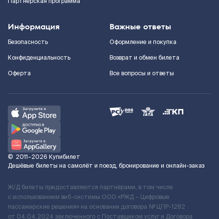
Партнерская программа
Информация
Важные ответы
Безопасность
Оформление и покупка
Конфиденциальность
Возврат и обмен билета
Оферта
Все вопросы и ответы
©
2011–2026
Купибилет
Дешёвые билеты на самолёт и поезд, бронирование и онлайн-заказ
Ж/Д билеты предоставляются партнёрами, в том числе
с использованием веб-системы ООО «РЖД – Цифровые
пассажирские решения» на основании договора № ЦПР-1282
от 04.04.2024 заключенного с Поставщиком услуг и Договора