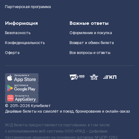
Партнерская программа
Информация
Важные ответы
Безопасность
Оформление и покупка
Конфиденциальность
Возврат и обмен билета
Оферта
Все вопросы и ответы
©
2011–2026
Купибилет
Дешёвые билеты на самолёт и поезд, бронирование и онлайн-заказ
Ж/Д билеты предоставляются партнёрами, в том числе
с использованием веб-системы ООО «РЖД – Цифровые
пассажирские решения» на основании договора № ЦПР-1282