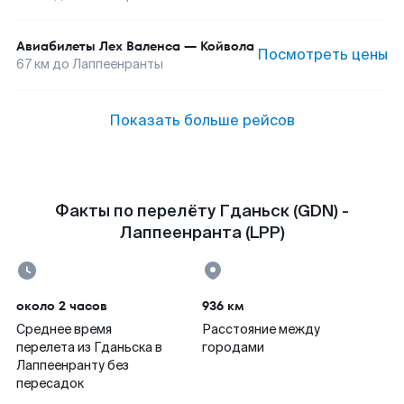
Авиабилеты
Лех Валенса
—
Койвола
Посмотреть цены
67
км до
Лаппеенранты
Показать больше рейсов
Факты по перелёту Гданьск (GDN) -
Лаппеенранта (LPP)
около 2 часов
936 км
Среднее время
Расстояние между
перелета из Гданьска в
городами
Лаппеенранту без
пересадок