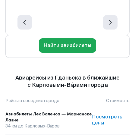
Найти авиабилеты
Авиарейсы из Гданьска в ближайшие
с Карловыми-Ва́рами города
Рейсы в соседние города
Стоимость
Авиабилеты
Лех Валенса
—
Марианске
Посмотреть
Лазне
цены
34
км до
Карловых-Ва́ров