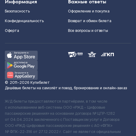
Информация
Важные ответы
Безопасность
Оформление и покупка
Конфиденциальность
Возврат и обмен билета
Оферта
Все вопросы и ответы
©
2011–2026
Купибилет
Дешёвые билеты на самолёт и поезд, бронирование и онлайн-заказ
Ж/Д билеты предоставляются партнёрами, в том числе
с использованием веб-системы ООО «РЖД – Цифровые
пассажирские решения» на основании договора № ЦПР-1282
от 04.04.2024 заключенного с Поставщиком услуг и Договора
ООО «РЖД-Цифровые пассажирские решения» c АО «ФПК»
№ ФПК-22-316 от 27.12.2022 г. Сайт не является официальным