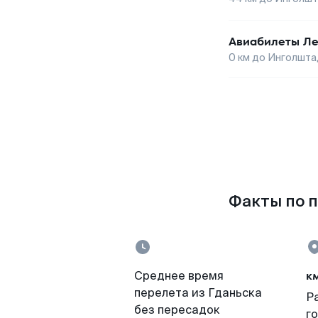
Авиабилеты
Ле
0
км до
Инголшта
Факты по п
к
Среднее время
перелета из Гданьска
Р
без пересадок
г