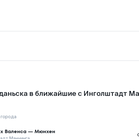
даньска в ближайшие с Инголштадт М
 города
х Валенса
—
Мюнхен
адт Манчинга