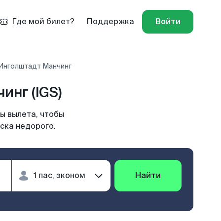
Где мой билет?
Поддержка
Войти
 Инголштадт Манчинг
инг (IGS)
ы вылета, чтобы
ска недорого.
Найти