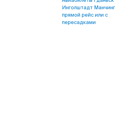
Авиабилеты Гданьск
Инголштадт Манчинг
прямой рейс или с
пересадками