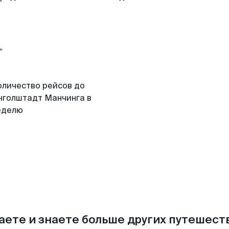
оличество рейсов до
нголштадт Манчинга в
еделю
аете и знаете больше других путешес