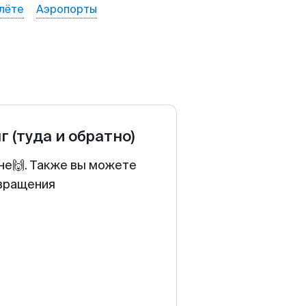
лёте
Аэропорты
г
(туда и обратно)
не🙌. Также вы можете
звращения