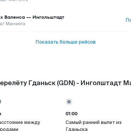
х Валенса
—
Ингольштадт
П
дт Манчинга
Показать больше рейсов
ерелёту Гданьск (GDN) - Инголштадт Ма
м
01:00
асстояние между
Самый ранний вылет из
ородами
Гданьска