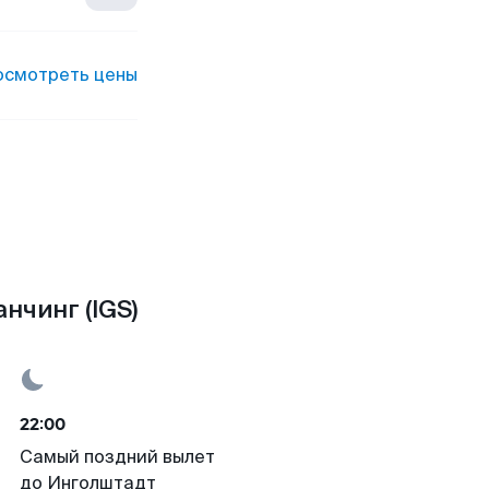
осмотреть цены
нчинг (IGS)
22:00
Самый поздний вылет
до Инголштадт