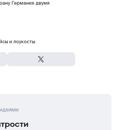
трану Германия двумя
йсы и лоукосты.
 идеями
итрости