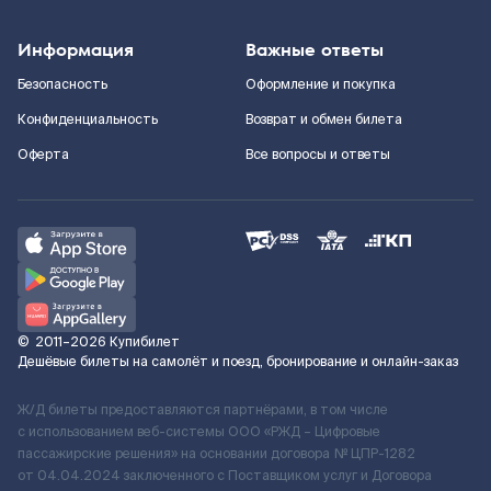
Информация
Важные ответы
Безопасность
Оформление и покупка
Конфиденциальность
Возврат и обмен билета
Оферта
Все вопросы и ответы
©
2011–2026
Купибилет
Дешёвые билеты на самолёт и поезд, бронирование и онлайн-заказ
Ж/Д билеты предоставляются партнёрами, в том числе
с использованием веб-системы ООО «РЖД – Цифровые
пассажирские решения» на основании договора № ЦПР-1282
от 04.04.2024 заключенного с Поставщиком услуг и Договора