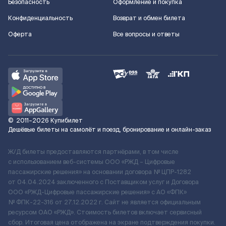
Безопасность
Оформление и покупка
Конфиденциальность
Возврат и обмен билета
Оферта
Все вопросы и ответы
©
2011–2026
Купибилет
Дешёвые билеты на самолёт и поезд, бронирование и онлайн-заказ
Ж/Д билеты предоставляются партнёрами, в том числе
с использованием веб-системы ООО «РЖД – Цифровые
пассажирские решения» на основании договора № ЦПР-1282
от 04.04.2024 заключенного с Поставщиком услуг и Договора
ООО «РЖД-Цифровые пассажирские решения» c АО «ФПК»
№ ФПК-22-316 от 27.12.2022 г. Сайт не является официальным
ресурсом ОАО «РЖД». Стоимость билетов включает сервисный
сбор. Итоговая цена отображена на экране подтверждения покупки.