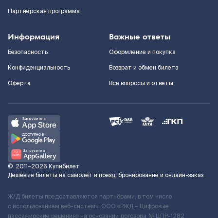
Партнерская программа
Информация
Важные ответы
Безопасность
Оформление и покупка
Конфиденциальность
Возврат и обмен билета
Оферта
Все вопросы и ответы
©
2011–2026
Купибилет
Дешёвые билеты на самолёт и поезд, бронирование и онлайн-заказ
Ж/Д билеты предоставляются партнёрами, в том числе
с использованием веб-системы ООО «РЖД – Цифровые
пассажирские решения» на основании договора № ЦПР-1282