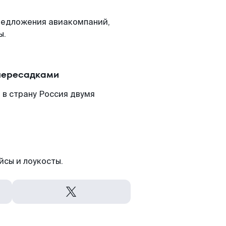
редложения авиакомпаний,
ы.
 пересадками
 в страну Россия двумя
йсы и лоукосты.