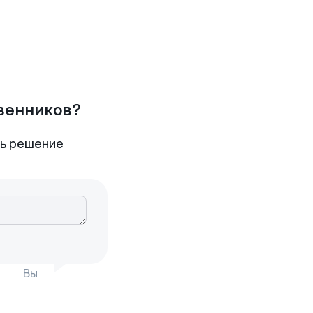
твенников?
ть решение
Вы