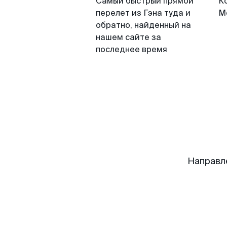
Самый быстрый прямой
К
перелет из Гэна туда и
М
обратно, найденный на
нашем сайте за
последнее время
Направл