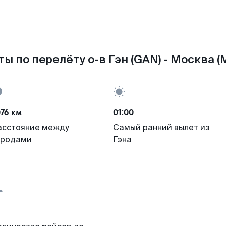
ы по перелёту о-в Гэн (GAN) - Москва 
76 км
01:00
асстояние между
Самый ранний вылет из
ородами
Гэна