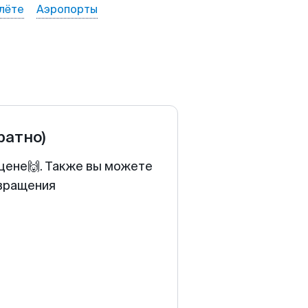
лёте
Аэропорты
ратно)
 цене🙌. Также вы можете
звращения