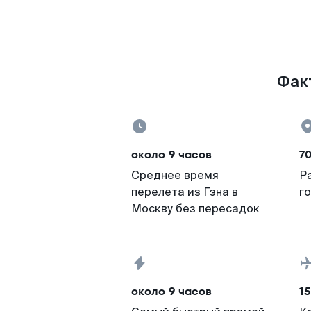
Факт
около 9 часов
70
Среднее время
Р
перелета из Гэна в
г
Москву без пересадок
около 9 часов
15