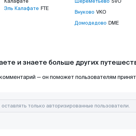
Калафате
Шереметьево
SVO
Эль Калафате
FTE
Внуково
VKO
Домодедово
DME
аете и знаете больше других путешес
комментарий — он поможет пользователям приня