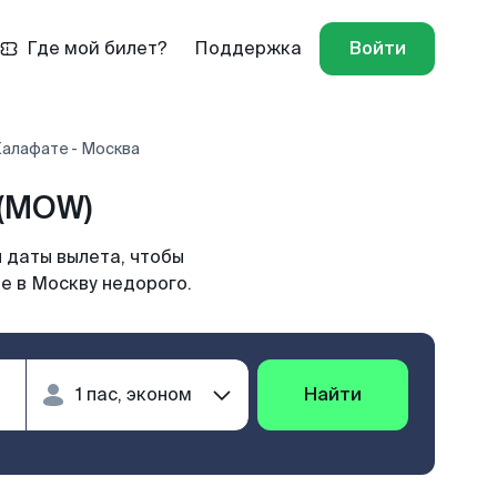
Где мой билет?
Поддержка
Войти
Калафате - Москва
 (MOW)
 даты вылета, чтобы
е в Москву недорого.
Найти