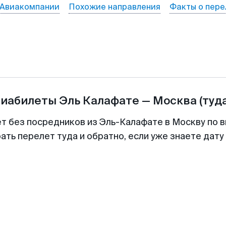
Авиакомпании
Похожие направления
Факты о пере
виабилеты
Эль Калафате
—
Москва
(туд
ет без посредников из Эль-Калафате в Москву по в
ть перелет туда и обратно, если уже знаете дат