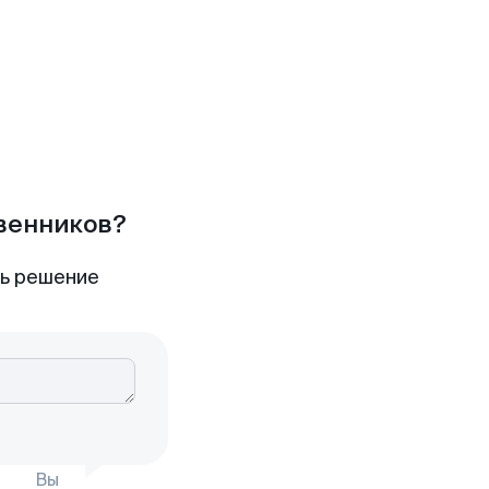
твенников?
ть решение
Вы