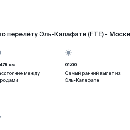
о перелёту Эль-Калафате (FTE) - Моск
475 км
01:00
асстояние между
Самый ранний вылет из
ородами
Эль-Калафате