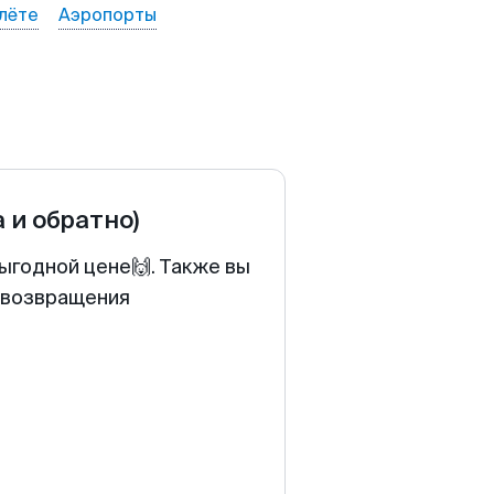
лёте
Аэропорты
а и обратно)
ыгодной цене🙌. Также вы
у возвращения