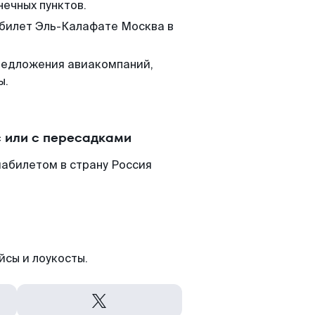
нечных пунктов.
 билет Эль-Калафате Москва в
редложения авиакомпаний,
ы.
 или с пересадками
иабилетом в страну Россия
йсы и лоукосты.