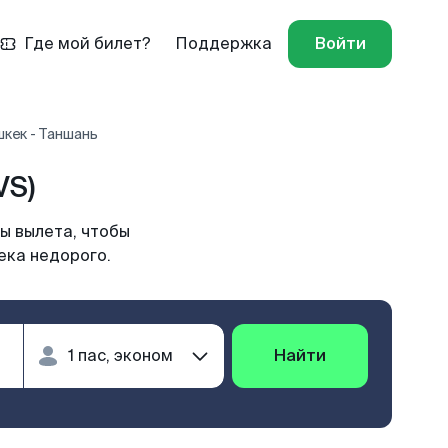
Где мой билет?
Поддержка
Войти
кек - Таншань
VS)
ы вылета, чтобы
ека недорого.
Найти