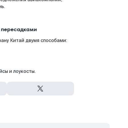
нь.
с пересадками
рану Китай двумя способами:
йсы и лоукосты.