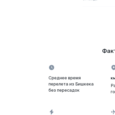
Факт
к
Среднее время
перелета из Бишкека
Р
без пересадок
г