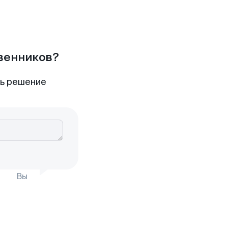
твенников?
ть решение
Вы