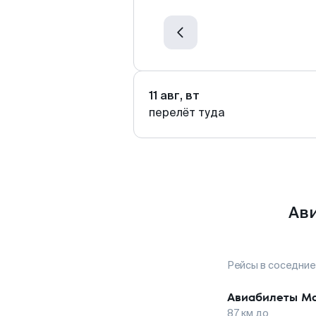
11 авг, вт
перелёт туда
Ави
Рейсы в соседние
Авиабилеты
М
87
км до