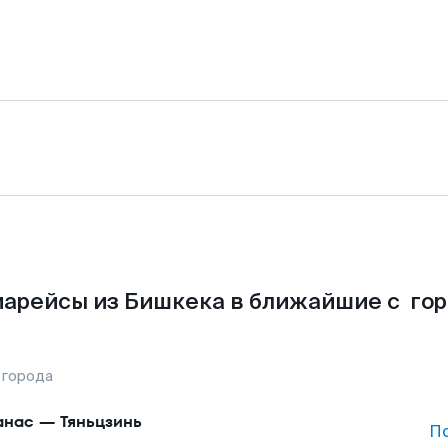
арейсы из Бишкека в ближайшие с го
 города
анас
—
Тяньцзинь
П