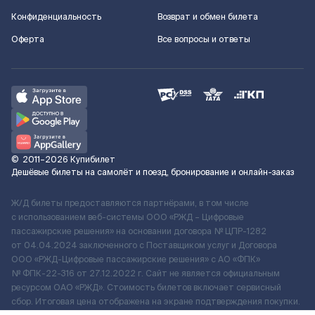
Конфиденциальность
Возврат и обмен билета
Оферта
Все вопросы и ответы
©
2011–2026
Купибилет
Дешёвые билеты на самолёт и поезд, бронирование и онлайн-заказ
Ж/Д билеты предоставляются партнёрами, в том числе
с использованием веб-системы ООО «РЖД – Цифровые
пассажирские решения» на основании договора № ЦПР-1282
от 04.04.2024 заключенного с Поставщиком услуг и Договора
ООО «РЖД-Цифровые пассажирские решения» c АО «ФПК»
№ ФПК-22-316 от 27.12.2022 г. Сайт не является официальным
ресурсом ОАО «РЖД». Стоимость билетов включает сервисный
сбор. Итоговая цена отображена на экране подтверждения покупки.