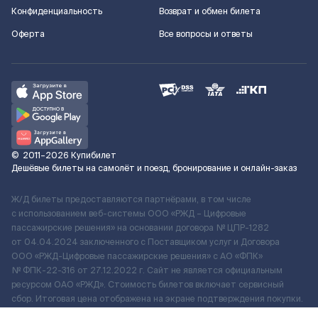
Конфиденциальность
Возврат и обмен билета
Оферта
Все вопросы и ответы
©
2011–2026
Купибилет
Дешёвые билеты на самолёт и поезд, бронирование и онлайн-заказ
Ж/Д билеты предоставляются партнёрами, в том числе
с использованием веб-системы ООО «РЖД – Цифровые
пассажирские решения» на основании договора № ЦПР-1282
от 04.04.2024 заключенного с Поставщиком услуг и Договора
ООО «РЖД-Цифровые пассажирские решения» c АО «ФПК»
№ ФПК-22-316 от 27.12.2022 г. Сайт не является официальным
ресурсом ОАО «РЖД». Стоимость билетов включает сервисный
сбор. Итоговая цена отображена на экране подтверждения покупки.
По вопросам рассмотрения обращений, жалоб, претензий граждан