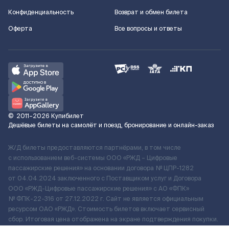
Конфиденциальность
Возврат и обмен билета
Оферта
Все вопросы и ответы
©
2011–2026
Купибилет
Дешёвые билеты на самолёт и поезд, бронирование и онлайн-заказ
Ж/Д билеты предоставляются партнёрами, в том числе
с использованием веб-системы ООО «РЖД – Цифровые
пассажирские решения» на основании договора № ЦПР-1282
от 04.04.2024 заключенного с Поставщиком услуг и Договора
ООО «РЖД-Цифровые пассажирские решения» c АО «ФПК»
№ ФПК-22-316 от 27.12.2022 г. Сайт не является официальным
ресурсом ОАО «РЖД». Стоимость билетов включает сервисный
сбор. Итоговая цена отображена на экране подтверждения покупки.