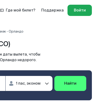
Где мой билет?
Поддержка
Войти
кек - Орландо
CO)
н даты вылета, чтобы
 Орландо недорого.
Найти