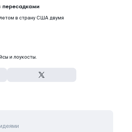
с пересадками
летом в страну США двумя
йсы и лоукосты.
 идеями