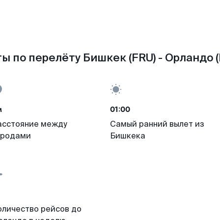
ы по перелёту Бишкек (FRU) - Орландо 
м
01:00
асстояние между
Самый ранний вылет из
ородами
Бишкека
оличество рейсов до