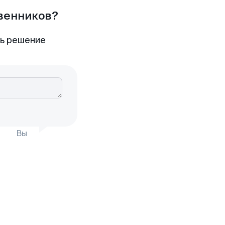
твенников?
ть решение
Вы