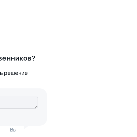
твенников?
ть решение
Вы