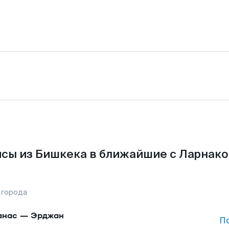
сы из Бишкека в ближайшие с Ларнако
 города
анас
—
Эрджан
П