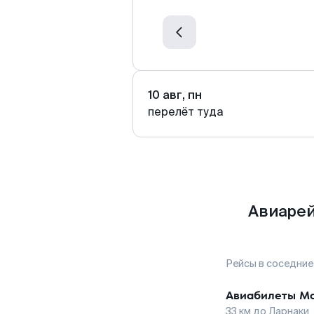
10 авг, пн
перелёт туда
Авиарей
Рейсы в соседние
Авиабилеты
М
33
км до
Ларнаки