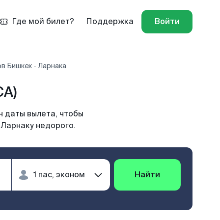
Где мой билет?
Поддержка
Войти
в Бишкек - Ларнака
CA)
н даты вылета, чтобы
 Ларнаку недорого.
Найти