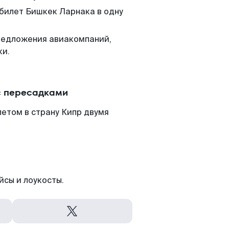
 билет Бишкек Ларнака в одну
редложения авиакомпаний,
ки.
с пересадками
етом в страну Кипр двумя
йсы и лоукосты.