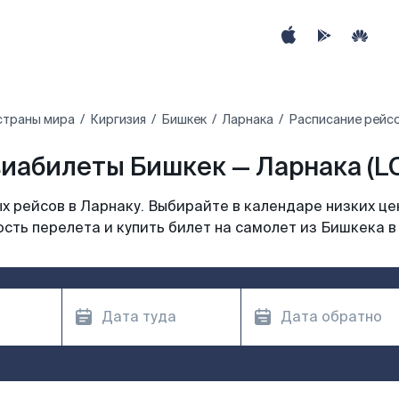
страны мира
Киргизия
Бишкек
Ларнака
Расписание рейсо
иабилеты Бишкек — Ларнака (L
 рейсов в Ларнаку. Выбирайте в календаре низких це
сть перелета и купить билет на самолет из Бишкека в