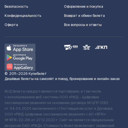
Безопасность
Оформление и покупка
Конфиденциальность
Возврат и обмен билета
Оферта
Все вопросы и ответы
©
2011–2026
Купибилет
Дешёвые билеты на самолёт и поезд, бронирование и онлайн-заказ
Ж/Д билеты предоставляются партнёрами, в том числе
с использованием веб-системы ООО «РЖД – Цифровые
пассажирские решения» на основании договора № ЦПР-1282
от 04.04.2024 заключенного с Поставщиком услуг и Договора
ООО «РЖД-Цифровые пассажирские решения» c АО «ФПК»
№ ФПК-22-316 от 27.12.2022 г. Сайт не является официальным
ресурсом ОАО «РЖД». Стоимость билетов включает сервисный