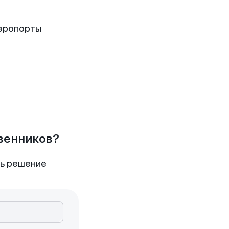
аэропорты
твенников?
ть решение