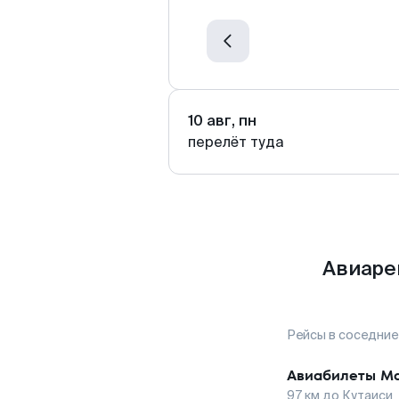
10 авг, пн
перелёт туда
Авиаре
Рейсы в соседние
Авиабилеты
М
97
км до
Кутаиси