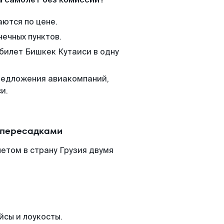
аются по цене.
нечных пунктов.
 билет Бишкек Кутаиси в одну
редложения авиакомпаний,
и.
с пересадками
етом в страну Грузия двумя
йсы и лоукосты.