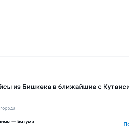
йсы из Бишкека в ближайшие с Кутаиси
 города
анас
—
Батуми
П