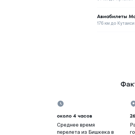
Авиабилеты
М
176
км до
Кутаиси
Факт
около 4 часов
2
Среднее время
Р
перелета из Бишкека в
г