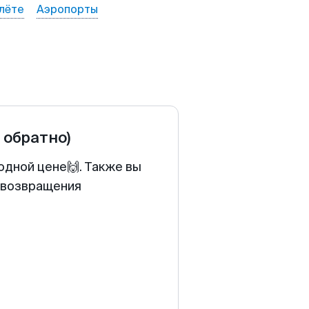
лёте
Аэропорты
и обратно)
одной цене🙌. Также вы
у возвращения