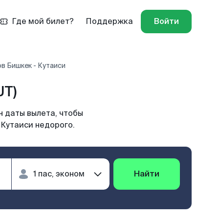
Где мой билет?
Поддержка
Войти
в Бишкек - Кутаиси
UT)
н даты вылета, чтобы
 Кутаиси недорого.
Найти