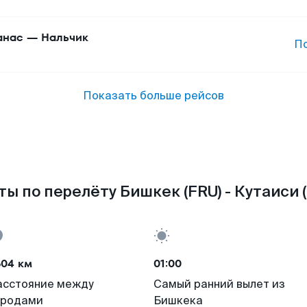
анас
—
Нальчик
П
Показать больше рейсов
ы по перелёту Бишкек (FRU) - Кутаиси 
604 км
01:00
асстояние между
Самый ранний вылет из
ородами
Бишкека