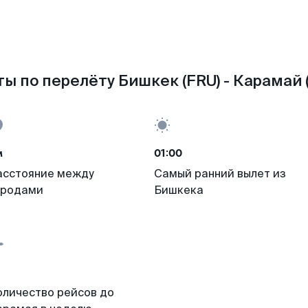
ы по перелёту Бишкек (FRU) - Карамай 
м
01:00
асстояние между
Самый ранний вылет из
ородами
Бишкека
оличество рейсов до