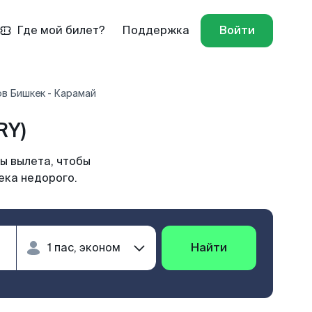
Где мой билет?
Поддержка
Войти
в Бишкек - Карамай
RY)
ы вылета, чтобы
ека недорого.
Найти