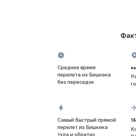
Факт
к
Среднее время
перелета из Бишкека
Р
без пересадок
г
15
Самый быстрый прямой
перелет из Бишкека
К
туда и обратно,