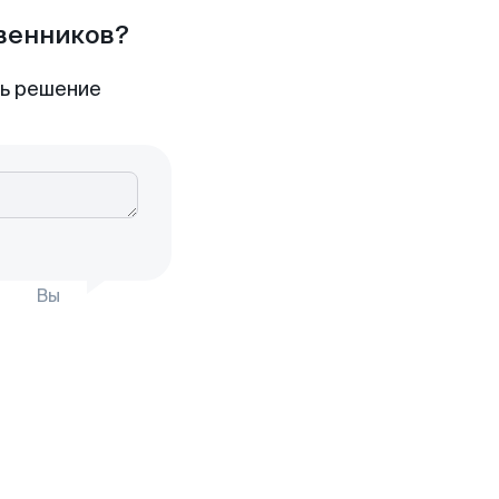
твенников?
ть решение
Вы