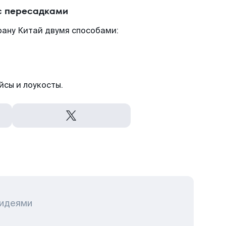
с пересадками
рану Китай двумя способами:
йсы и лоукосты.
 идеями