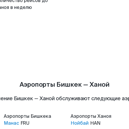
оличество рейсов до
аноя в неделю
Аэропорты Бишкек — Ханой
ение Бишкек — Ханой обслуживают следующие а
Аэропорты
Бишкека
Аэропорты
Ханоя
Манас
FRU
Нойбай
HAN