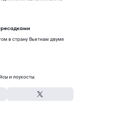
пересадками
том в страну Вьетнам двумя
йсы и лоукосты.