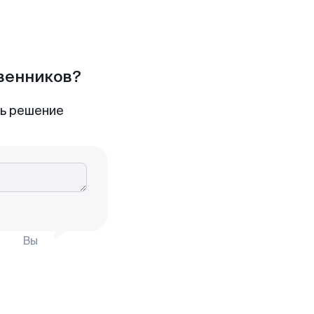
твенников?
ть решение
Вы