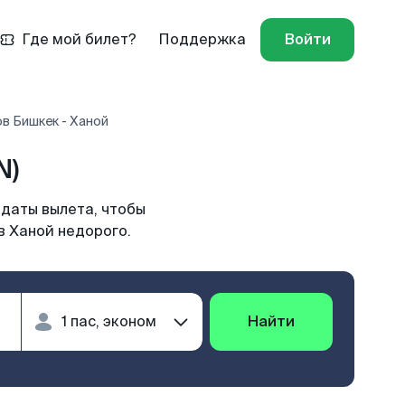
Где мой билет?
Поддержка
Войти
в Бишкек - Ханой
N)
 даты вылета, чтобы
в Ханой недорого.
Найти