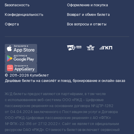
Безопасность
Оформление и покупка
Конфиденциальность
Возврат и обмен билета
Оферта
Все вопросы и ответы
©
2011–2026
Купибилет
Дешёвые билеты на самолёт и поезд, бронирование и онлайн-заказ
Ж/Д билеты предоставляются партнёрами, в том числе
с использованием веб-системы ООО «РЖД – Цифровые
пассажирские решения» на основании договора № ЦПР-1282
от 04.04.2024 заключенного с Поставщиком услуг и Договора
ООО «РЖД-Цифровые пассажирские решения» c АО «ФПК»
№ ФПК-22-316 от 27.12.2022 г. Сайт не является официальным
ресурсом ОАО «РЖД». Стоимость билетов включает сервисный