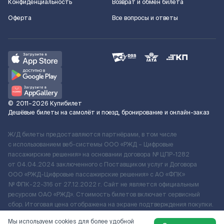
Конфиденциальность
Возврат и обмен билета
Оферта
Все вопросы и ответы
©
2011–2026
Купибилет
Дешёвые билеты на самолёт и поезд, бронирование и онлайн-заказ
Ж/Д билеты предоставляются партнёрами, в том числе
с использованием веб-системы ООО «РЖД – Цифровые
пассажирские решения» на основании договора № ЦПР-1282
от 04.04.2024 заключенного с Поставщиком услуг и Договора
ООО «РЖД-Цифровые пассажирские решения» c АО «ФПК»
№ ФПК-22-316 от 27.12.2022 г. Сайт не является официальным
ресурсом ОАО «РЖД». Стоимость билетов включает сервисный
сбор. Итоговая цена отображена на экране подтверждения покупки.
По вопросам рассмотрения обращений, жалоб, претензий граждан
Мы используем cookies для более удобной