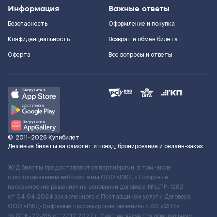
Информация
Важные ответы
Безопасность
Оформление и покупка
Конфиденциальность
Возврат и обмен билета
Оферта
Все вопросы и ответы
©
2011–2026
Купибилет
Дешёвые билеты на самолёт и поезд, бронирование и онлайн-заказ
Ж/Д билеты предоставляются партнёрами, в том числе
с использованием веб-системы ООО «РЖД – Цифровые
пассажирские решения» на основании договора № ЦПР-1282
от 04.04.2024 заключенного с Поставщиком услуг и Договора
ООО «РЖД-Цифровые пассажирские решения» c АО «ФПК»
№ ФПК-22-316 от 27.12.2022 г. Сайт не является официальным