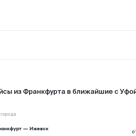
йсы из Франкфурта в ближайшие с Уфой
 города
анкфурт
—
Ижевск
о