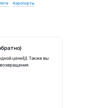
лёте
Аэропорты
обратно)
одной цене🙌. Также вы
у возвращения