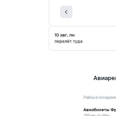
10 авг, пн
перелёт туда
Авиаре
Рейсы в соседние
Авиабилеты
Фр
295
км до
Уфы