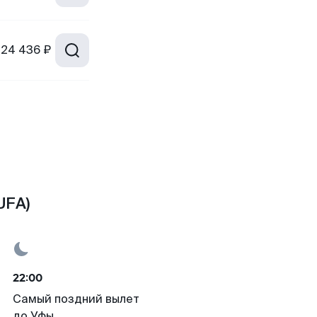
24 436 ₽
UFA)
22:00
Самый поздний вылет
до Уфы