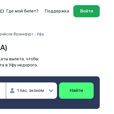
Где мой билет?
Поддержка
Войти
рейсов Франкфурт - Уфа
A)
даты вылета, чтобы
а в Уфу недорого.
Найти