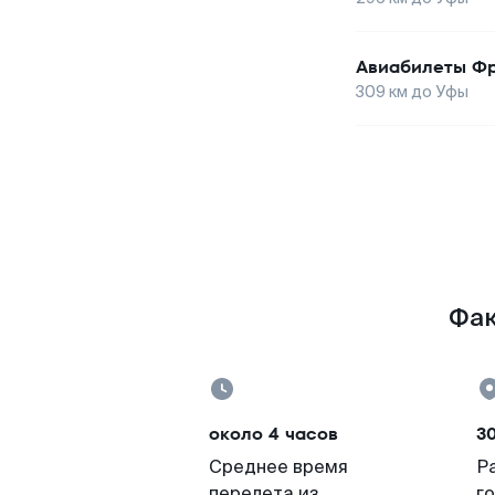
Авиабилеты
Фр
309
км до
Уфы
Фак
около 4 часов
30
Среднее время
Р
перелета из
г