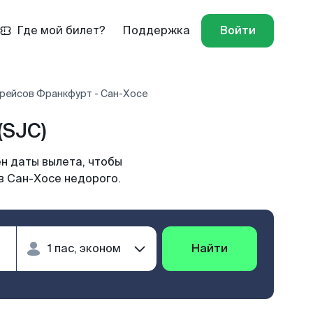
Где мой билет?
Поддержка
Войти
рейсов Франкфурт - Сан-Хосе
(SJC)
н даты вылета, чтобы
в Сан-Хосе недорого.
Найти