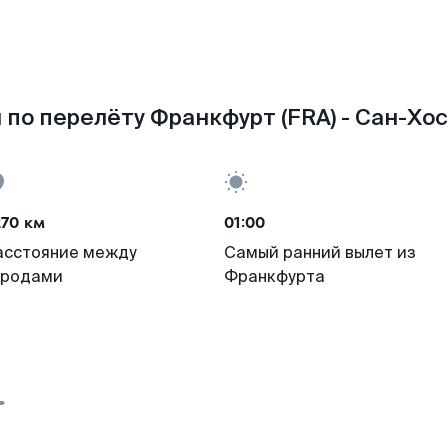
по перелёту Франкфурт (FRA) - Сан-Хос
270 км
01:00
асстояние между
Самый ранний вылет из
ородами
Франкфурта