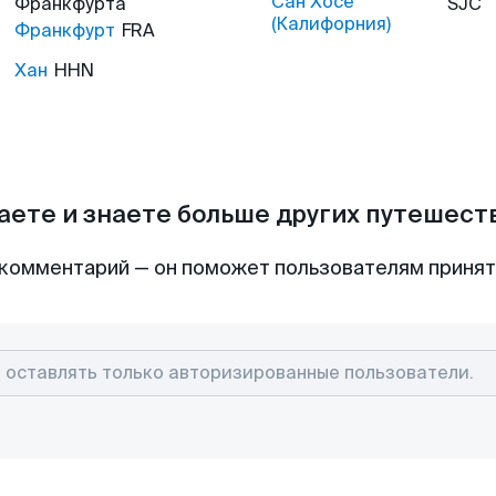
Сан Хосе
Франкфурта
SJC
(Калифорния)
Франкфурт
FRA
Хан
HHN
аете и знаете больше других путешес
комментарий — он поможет пользователям приня