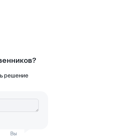
твенников?
ть решение
Вы