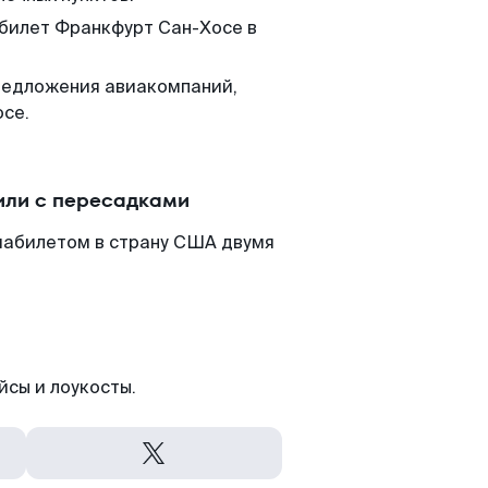
 билет Франкфурт Сан-Хосе в
редложения авиакомпаний,
осе.
или с пересадками
иабилетом в страну США двумя
йсы и лоукосты.