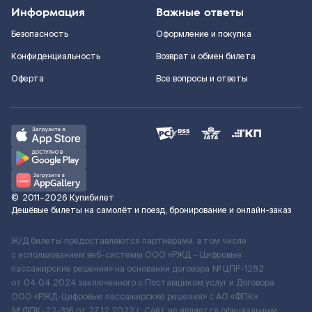
Информация
Важные ответы
Безопасность
Оформление и покупка
Конфиденциальность
Возврат и обмен билета
Оферта
Все вопросы и ответы
©
2011–2026
Купибилет
Дешёвые билеты на самолёт и поезд, бронирование и онлайн-заказ
Ж/Д билеты предоставляются партнёрами, в том числе
с использованием веб-системы ООО «РЖД – Цифровые
пассажирские решения» на основании договора № ЦПР-1282
от 04.04.2024 заключенного с Поставщиком услуг и Договора
ООО «РЖД-Цифровые пассажирские решения» c АО «ФПК»
№ ФПК-22-316 от 27.12.2022 г. Сайт не является официальным