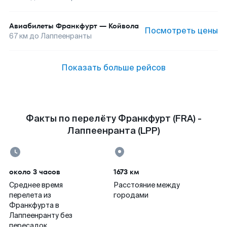
Авиабилеты
Франкфурт
—
Койвола
Посмотреть цены
67
км до
Лаппеенранты
Показать больше рейсов
Факты по перелёту Франкфурт (FRA) -
Лаппеенранта (LPP)
около 3 часов
1673 км
Среднее время
Расстояние между
перелета из
городами
Франкфурта в
Лаппеенранту без
пересадок