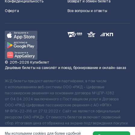
Конфиденциальность
Возврат и обмен билета
Оферта
Все вопросы и ответы
©
2011–2026
Купибилет
Дешёвые билеты на самолёт и поезд, бронирование и онлайн-заказ
Ж/Д билеты предоставляются партнёрами, в том числе
с использованием веб-системы ООО «РЖД – Цифровые
пассажирские решения» на основании договора № ЦПР-1282
от 04.04.2024 заключенного с Поставщиком услуг и Договора
ООО «РЖД-Цифровые пассажирские решения» c АО «ФПК»
№ ФПК-22-316 от 27.12.2022 г. Сайт не является официальным
ресурсом ОАО «РЖД». Стоимость билетов включает сервисный
сбор. Итоговая цена отображена на экране подтверждения покупки.
По вопросам рассмотрения обращений, жалоб, претензий граждан
Мы используем cookies для более удобной