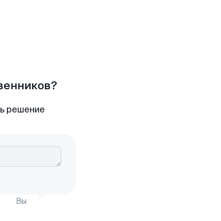
твенников?
ть решение
Вы