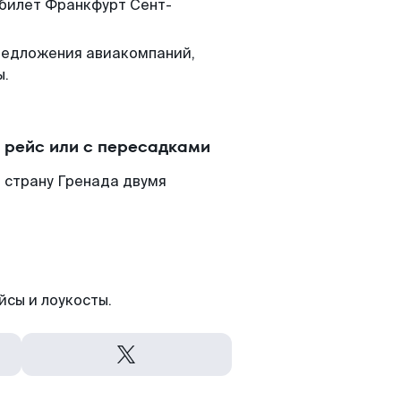
 билет Франкфурт Сент-
редложения авиакомпаний,
ы.
 рейс или с пересадками
 страну Гренада двумя
йсы и лоукосты.