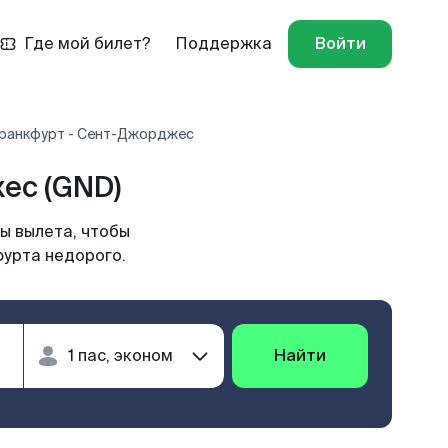
Где мой билет?
Поддержка
Войти
Франкфурт - Сент-Джорджес
ес (GND)
ы вылета, чтобы
фурта недорого.
Найти