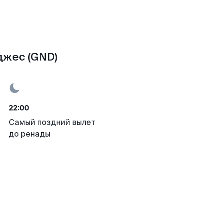
джес (GND)
22:00
Самый поздний вылет
до ренады