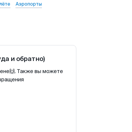
лёте
Аэропорты
уда и обратно)
цене🙌. Также вы можете
звращения