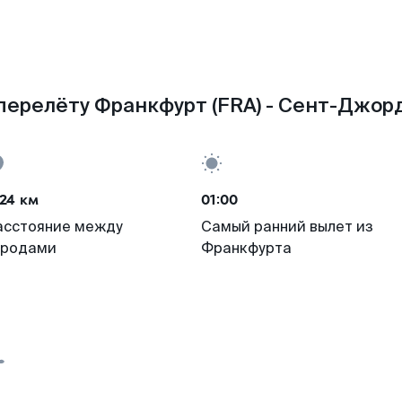
перелёту Франкфурт (FRA) - Сент-Джор
24 км
01:00
асстояние между
Самый ранний вылет из
ородами
Франкфурта