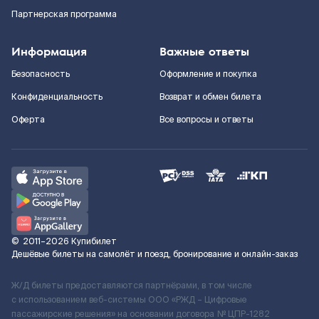
Партнерская программа
Информация
Важные ответы
Безопасность
Оформление и покупка
Конфиденциальность
Возврат и обмен билета
Оферта
Все вопросы и ответы
©
2011–2026
Купибилет
Дешёвые билеты на самолёт и поезд, бронирование и онлайн-заказ
Ж/Д билеты предоставляются партнёрами, в том числе
с использованием веб-системы ООО «РЖД – Цифровые
пассажирские решения» на основании договора № ЦПР-1282