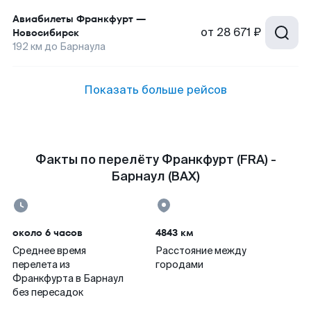
Авиабилеты
Франкфурт
—
от
28 671 ₽
Новосибирск
192
км до
Барнаула
Показать больше рейсов
Факты по перелёту Франкфурт (FRA) -
Барнаул (BAX)
около 6 часов
4843 км
Среднее время
Расстояние между
перелета из
городами
Франкфурта в Барнаул
без пересадок