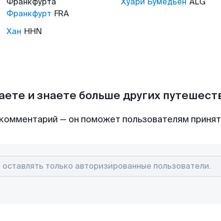
Франкфурта
Хуари Бумедьен
ALG
Франкфурт
FRA
Хан
HHN
аете и знаете больше других путешес
комментарий — он поможет пользователям приня