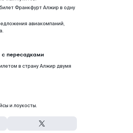
 билет Франкфурт Алжир в одну
редложения авиакомпаний,
а.
 с пересадками
илетом в страну Алжир двумя
йсы и лоукосты.