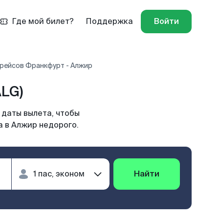
Где мой билет?
Поддержка
Войти
 рейсов Франкфурт - Алжир
LG)
 даты вылета, чтобы
а в Алжир недорого.
Найти