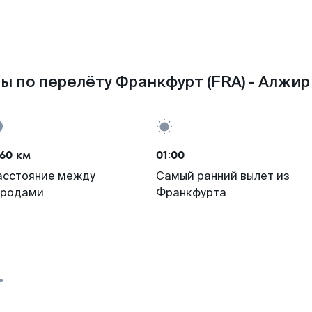
ы по перелёту Франкфурт (FRA) - Алжир 
60 км
01:00
асстояние между
Самый ранний вылет из
ородами
Франкфурта