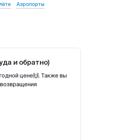
лёте
Аэропорты
туда и обратно)
годной цене🙌. Также вы
у возвращения