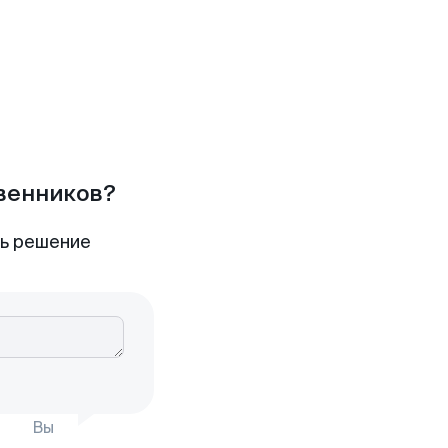
твенников?
ть решение
Вы