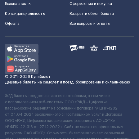
Безопасность
Оформление и покупка
Конфиденциальность
Возврат и обмен билета
Оферта
Все вопросы и ответы
©
2011–2026
Купибилет
Дешёвые билеты на самолёт и поезд, бронирование и онлайн-заказ
Ж/Д билеты предоставляются партнёрами, в том числе
с использованием веб-системы ООО «РЖД – Цифровые
пассажирские решения» на основании договора № ЦПР-1282
от 04.04.2024 заключенного с Поставщиком услуг и Договора
ООО «РЖД-Цифровые пассажирские решения» c АО «ФПК»
№ ФПК-22-316 от 27.12.2022 г. Сайт не является официальным
ресурсом ОАО «РЖД». Стоимость билетов включает сервисный