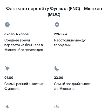
Факты по перелёту Фуншал (FNC) - Мюнхен
(MUC)
около 4 часов
2948 км
Среднее время
Расстояние между
перелета из Фуншала в
городами
Мюнхен без пересадок
01:00
22:00
Самый ранний вылет из
Самый поздний вылет
Фуншала
до Мюнхена