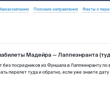
Авиакомпании
Похожие направления
Факты о пере
иабилеты
Мадейра
—
Лаппеэнранта
(ту
т без посредников из Фуншала в Лаппеенранту по 
ть перелет туда и обратно, если уже знаете дат