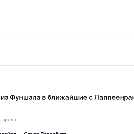
из Фуншала в ближайшие с Лаппеенра
 города
адейра
—
Санкт-Петербург