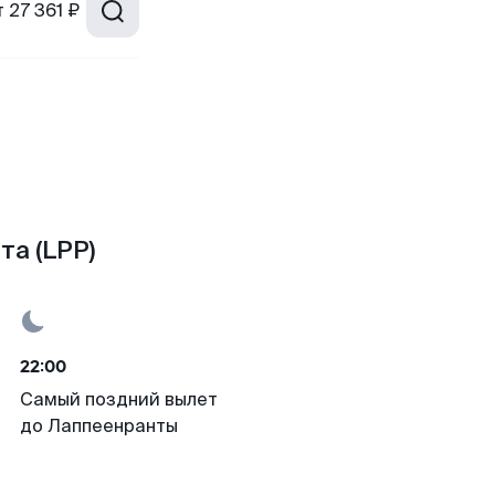
т
27 361 ₽
та (LPP)
22:00
Самый поздний вылет
до Лаппеенранты