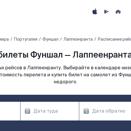
мира
Португалия
Фуншал
Лаппеэнранта
Расписание рей
билеты Фуншал — Лаппеенранта 
х рейсов в Лаппеенранту. Выбирайте в календаре низк
тоимость перелета и купить билет на самолет из Фун
недорого.