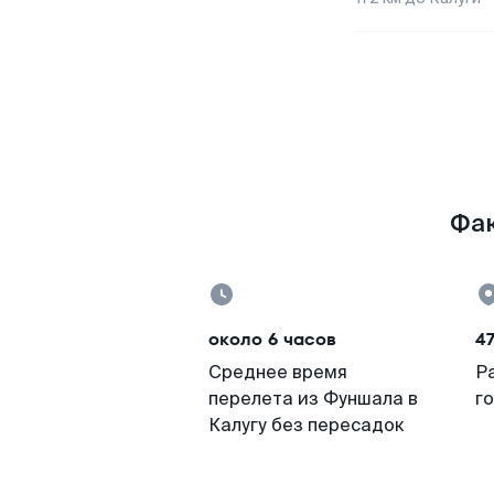
Фак
около 6 часов
47
Среднее время
Р
перелета из Фуншала в
г
Калугу без пересадок