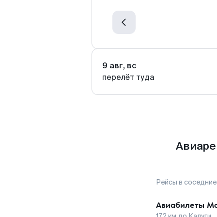
9 авг, вс
перелёт туда
Авиаре
Рейсы в соседние
Авиабилеты
М
172
км до
Калуги