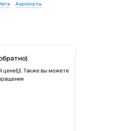
лёте
Аэропорты
 обратно)
й цене🙌. Также вы можете
звращения