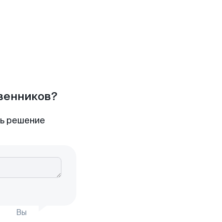
твенников?
ть решение
Вы