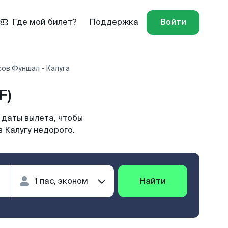
Где мой билет?
Поддержка
Войти
ов Фуншал - Калуга
F)
 даты вылета, чтобы
 Калугу недорого.
Найти