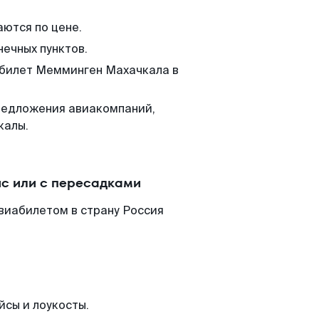
аются по цене.
нечных пунктов.
м билет Мемминген Махачкала в
редложения авиакомпаний,
калы.
с или с пересадками
виабилетом в страну Россия
йсы и лоукосты.