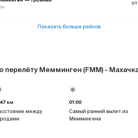
от
лы
Показать больше рейсов
о перелёту Мемминген (FMM) - Махачка
47 км
01:00
асстояние между
Самый ранний вылет из
ородами
Меммингена