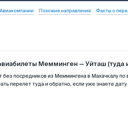
Авиакомпании
Похожие направления
Факты о пере
авиабилеты
Мемминген
—
Уйташ
(туда 
т без посредников из Меммингена в Махачкалу по 
ть перелет туда и обратно, если уже знаете дат