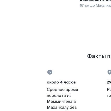
161
км до
Махачка
Факты п
около 4 часов
29
Среднее время
Р
перелета из
г
Меммингена в
Махачкалу без