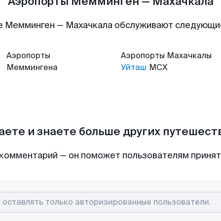
Аэропорты Мемминген — Махачкала
е Мемминген — Махачкала обслуживают следующи
Аэропорты
Аэропорты
Махачкалы
Меммингена
Уйташ
MCX
аете и знаете больше других путешес
комментарий — он поможет пользователям приня