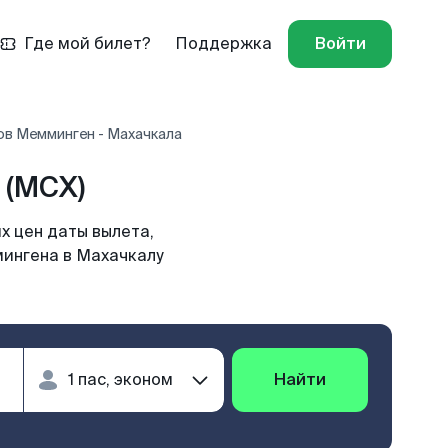
Где мой билет?
Поддержка
Войти
ов Мемминген - Махачкала
 (MCX)
х цен даты вылета,
мингена в Махачкалу
Найти