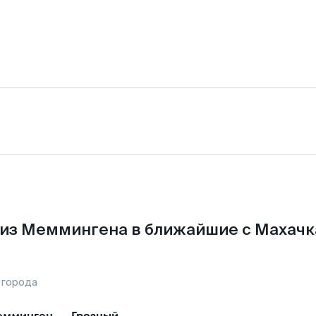
из Меммингена в ближайшие с Махачк
 города
емминген
—
Грозный