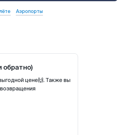
лёте
Аэропорты
и обратно)
выгодной цене🙌. Также вы
у возвращения