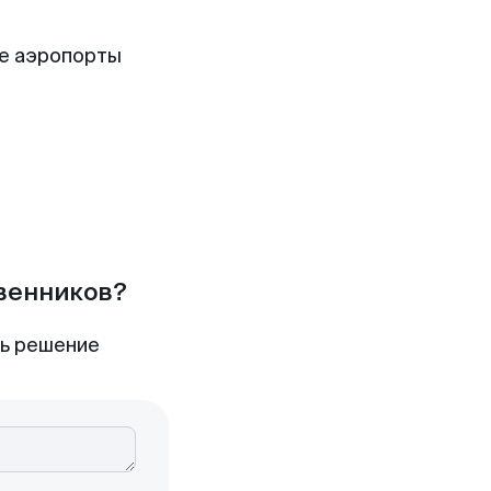
е аэропорты
твенников?
ть решение