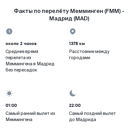
Факты по перелёту Мемминген (FMM) -
Мадрид (MAD)
около 2 часов
1378 км
Среднее время
Расстояние между
перелета из
городами
Меммингена в Мадрид
без пересадок
01:00
22:00
Самый ранний вылет из
Самый поздний вылет
Меммингена
до Мадрида