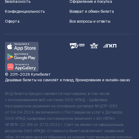
Безопасность
Оформление и покупка
Конфиденциальность
Возврат и обмен билета
Оферта
Все вопросы и ответы
©
2011–2026
Купибилет
Дешёвые билеты на самолёт и поезд, бронирование и онлайн-заказ
Ж/Д билеты предоставляются партнёрами, в том числе
с использованием веб-системы ООО «РЖД – Цифровые
пассажирские решения» на основании договора № ЦПР-1282
от 04.04.2024 заключенного с Поставщиком услуг и Договора
ООО «РЖД-Цифровые пассажирские решения» c АО «ФПК»
№ ФПК-22-316 от 27.12.2022 г. Сайт не является официальным
ресурсом ОАО «РЖД». Стоимость билетов включает сервисный
сбор. Итоговая цена отображена на экране подтверждения покупки.