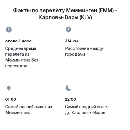
Факты по перелёту Мемминген (FMM) -
Карловы-Вары (KLV)
около 1 часа
314 км
Среднее время
Расстояние между
перелета из
городами
Меммингена без
пересадок
01:00
22:00
Самый ранний вылет из
Самый поздний вылет
Меммингена
до Карловых-Ва́ров