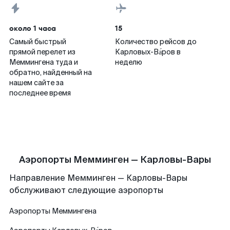
около 1 часа
15
Самый быстрый
Количество рейсов до
прямой перелет из
Карловых-Ва́ров в
Меммингена туда и
неделю
обратно, найденный на
нашем сайте за
последнее время
Аэропорты Мемминген — Карловы-Вары
Направление Мемминген — Карловы-Вары
обслуживают следующие аэропорты
Аэропорты
Меммингена