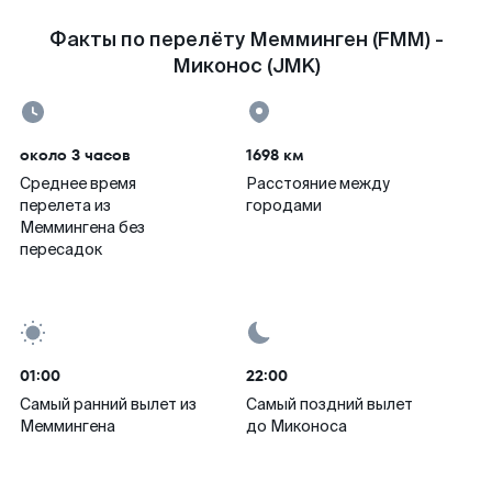
Факты по перелёту Мемминген (FMM) -
Миконос (JMK)
около 3 часов
1698 км
Среднее время
Расстояние между
перелета из
городами
Меммингена без
пересадок
01:00
22:00
Самый ранний вылет из
Самый поздний вылет
Меммингена
до Миконоса