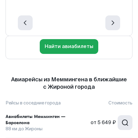
Найти авиабилеты
Авиарейсы из Меммингена в ближайшие
с Жироной города
Рейсы в соседние города
Стоимость
Авиабилеты
Мемминген
—
от
5 649 ₽
Барселона
88
км до
Жироны